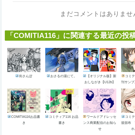
まだコメントはありませ
「COMITIA116」に関連する最近の投稿作
街さんぽ
おさるの湯にて。
【オリジナル版】新
コミテ
おしながき【U12b】
刊サンプ
COMITIA116お品書
コミティア116 お品
ワールドアドレッセ
コミテ
き
書き
ンス商業配信のお知ら
規頒布 
せ
ホ