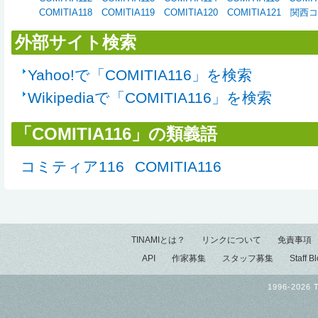
COMITIA118
COMITIA119
COMITIA120
COMITIA121
関西
外部サイト検索
Yahoo!で「COMITIA116」を検索
Wikipediaで「COMITIA116」を検索
「COMITIA116」の類義語
コミティア116
COMITIA116
TINAMIとは？
リンクについて
免責事項
API
作家募集
スタッフ募集
Staff B
1996-2026 T