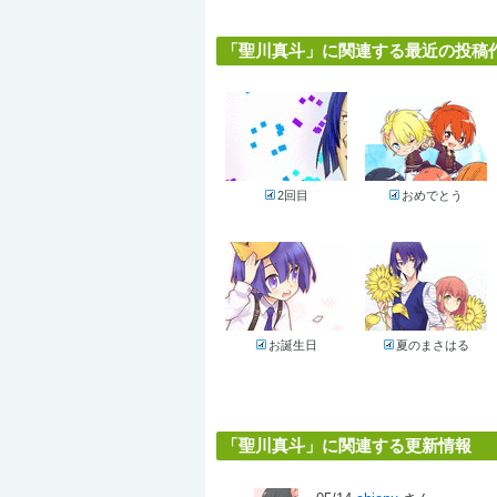
「聖川真斗」に関連する最近の投稿作品 
2回目
おめでとう
お誕生日
夏のまさはる
「聖川真斗」に関連する更新情報