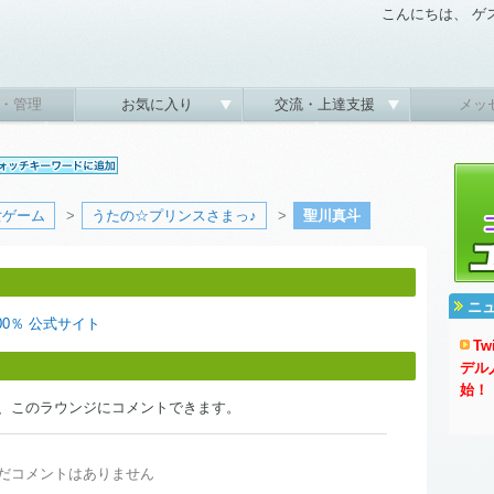
こんにちは、 ゲ
・管理
お気に入り
交流・上達支援
メッ
女ゲーム
>
うたの☆プリンスさまっ♪
>
聖川真斗
ニ
00％ 公式サイト
T
デル
始！
、このラウンジにコメントできます。
だコメントはありません