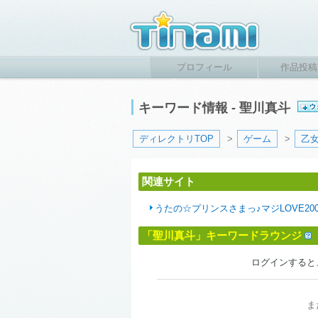
プロフィール
作品投稿
キーワード情報 - 聖川真斗
ディレクトリTOP
>
ゲーム
>
乙
関連サイト
うたの☆プリンスさまっ♪マジLOVE20
「聖川真斗」キーワードラウンジ
ログインすると
ま