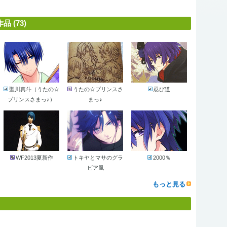
(73)
聖川真斗（うたの☆
うたの☆プリンスさ
忍び道
プリンスさまっ♪）
まっ♪
WF2013夏新作
トキヤとマサのグラ
2000％
ビア風
もっと見る