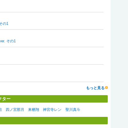
その1
r. その1
もっと見る
クター
歌
四ノ宮那月
来栖翔
神宮寺レン
聖川真斗