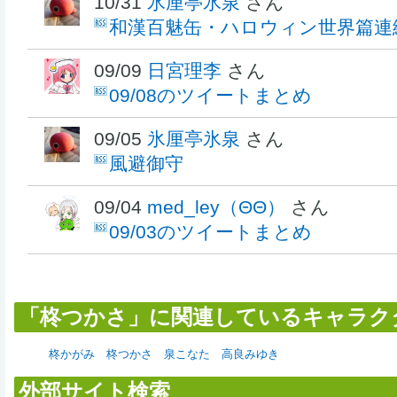
10/31
氷厘亭氷泉
さん
和漢百魅缶・ハロウィン世界篇連
09/09
日宮理李
さん
09/08のツイートまとめ
09/05
氷厘亭氷泉
さん
風避御守
09/04
med_ley（ΘΘ）
さん
09/03のツイートまとめ
「柊つかさ」に関連しているキャラク
柊かがみ
柊つかさ
泉こなた
高良みゆき
外部サイト検索