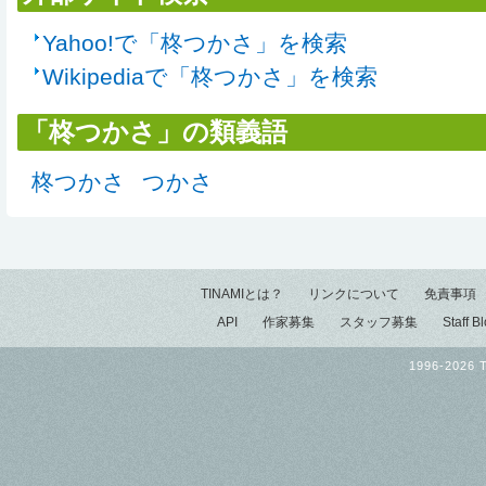
Yahoo!で「柊つかさ」を検索
Wikipediaで「柊つかさ」を検索
「柊つかさ」の類義語
柊つかさ
つかさ
TINAMIとは？
リンクについて
免責事項
API
作家募集
スタッフ募集
Staff B
1996-2026 T