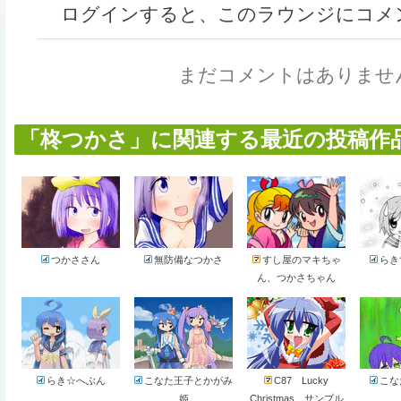
ログインすると、このラウンジにコメ
まだコメントはありませ
「柊つかさ」に関連する最近の投稿作品 (
つかささん
無防備なつかさ
すし屋のマキちゃ
らき
ん、つかさちゃん
らき☆へぶん
こなた王子とかがみ
C87 Lucky
こな
姫
Christmas サンプル