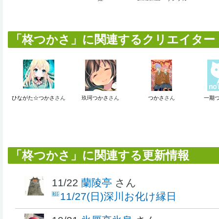
「柊つかさ」に関連するクリエイター (1
ひながた☆つかさ
さん
玖珂つかさ
さん
つかさ
さん
一期
「柊つかさ」に関連する更新情報
11/22
蘭陵亭
さん
11/27(日)深川お化け縁日