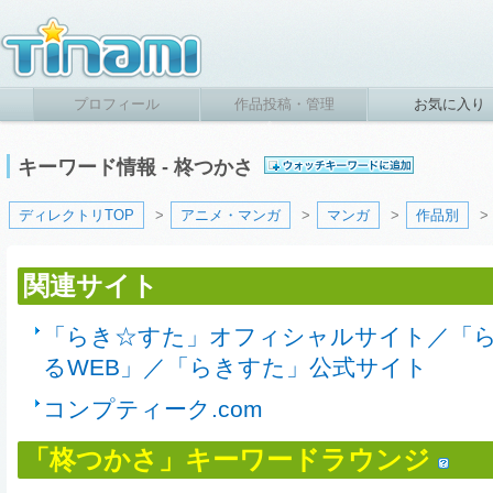
プロフィール
作品投稿・管理
お気に入り
キーワード情報 - 柊つかさ
ディレクトリTOP
>
アニメ・マンガ
>
マンガ
>
作品別
>
関連サイト
「らき☆すた」オフィシャルサイト／「
るWEB」／「らきすた」公式サイト
コンプティーク.com
「柊つかさ」キーワードラウンジ