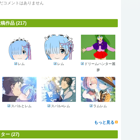
だコメントはありません
品 (217)
レム
レム
ドリームハンター麗
夢
スバルとレム
スバル×レム
ラムレム
もっと見る
 (27)