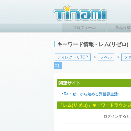
プロフィール
作品投稿
キーワード情報 - レム(リゼロ
ディレクトリTOP
>
ノベル
>
フ
ロ)
関連サイト
Re：ゼロから始める異世界生活
「レム(リゼロ)」キーワードラウン
ログインすると