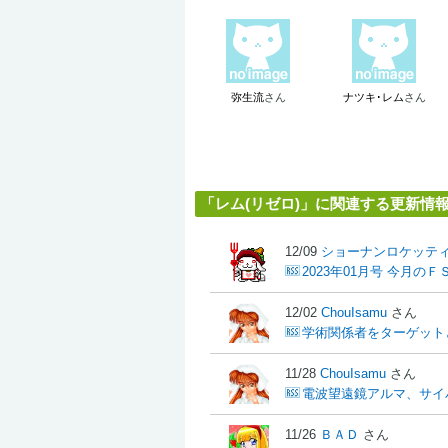
弥生流
さん
ナツキ･レム
さん
「レム(リゼロ)」に関連する更新情
12/09
ショーナンロケッテ
2023年01月号 今月の
12/02
ChouIsamu
さん
学術関係者をターゲット
11/28
ChouIsamu
さん
電波望遠鏡アルマ、サイ
11/26
ＢＡＤ
さん