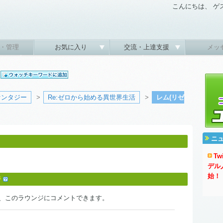
こんにちは、 ゲ
・管理
お気に入り
交流・上達支援
メッ
)
ァンタジー
>
Re:ゼロから始める異世界生活
>
レム(リゼ
ニ
T
デル
始！
ジ
、このラウンジにコメントできます。