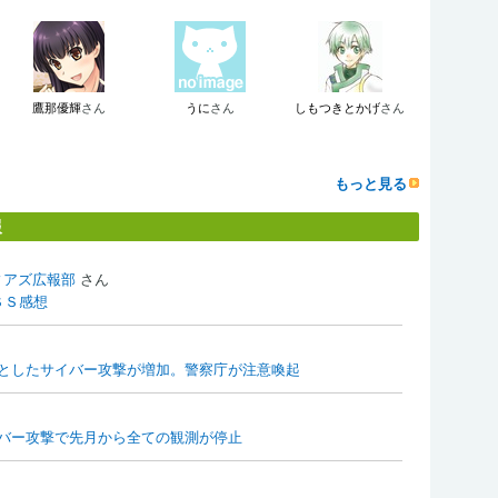
鷹那優輝
さん
うに
さん
しもつきとかげ
さん
もっと見る
報
ィアズ広報部
さん
ＦＳＳ感想
としたサイバー攻撃が増加。警察庁が注意喚起
バー攻撃で先月から全ての観測が停止