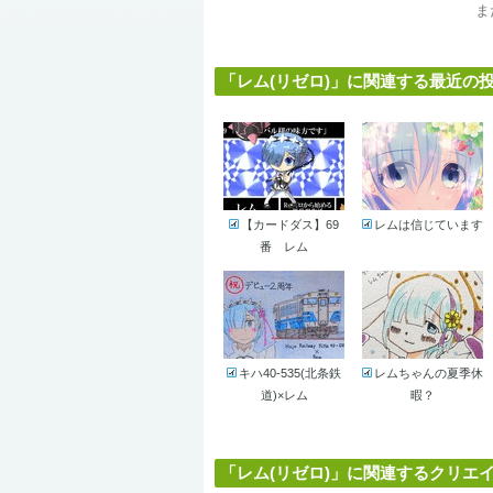
ま
「レム(リゼロ)」に関連する最近の投稿作
【カードダス】69
レムは信じています
番 レム
キハ40-535(北条鉄
レムちゃんの夏季休
道)×レム
暇？
「レム(リゼロ)」に関連するクリエイター