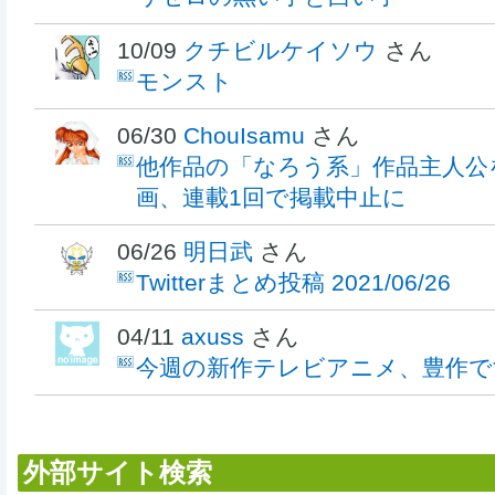
10/09
クチビルケイソウ
さん
モンスト
06/30
ChouIsamu
さん
他作品の「なろう系」作品主人公
画、連載1回で掲載中止に
06/26
明日武
さん
Twitterまとめ投稿 2021/06/26
04/11
axuss
さん
今週の新作テレビアニメ、豊作です！
外部サイト検索