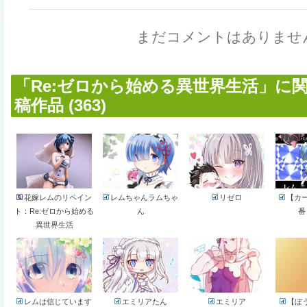
まだコメントはありませ
「Re:ゼロから始める異世界生活」に
稿作品 (363)
花嫁レムのリペイン
レムちゃんラムちゃ
リゼロ
【カー
ト：Re:ゼロから始める
ん
番
異世界生活
レムは信じています
エミリアたん
エミリア
【ぼ