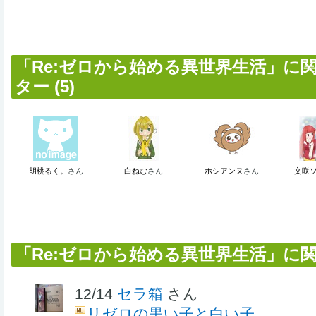
「Re:ゼロから始める異世界生活」に
ター (5)
胡桃るく。
さん
白ねむ
さん
ホシアンヌ
さん
文咲
「Re:ゼロから始める異世界生活」に
12/14
セラ箱
さん
リゼロの黒い子と白い子