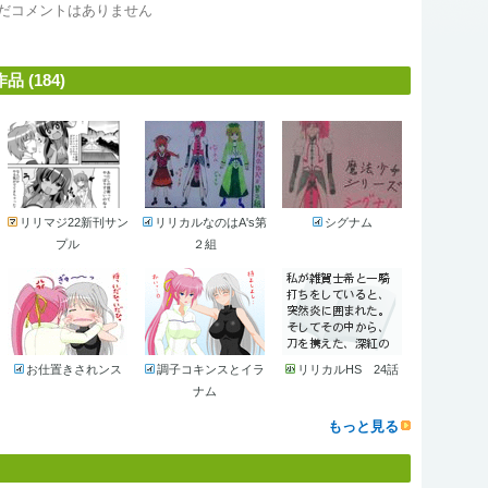
だコメントはありません
(184)
リリマジ22新刊サン
リリカルなのはA's第
シグナム
プル
２組
お仕置きされンス
調子コキンスとイラ
リリカルHS 24話
ナム
もっと見る