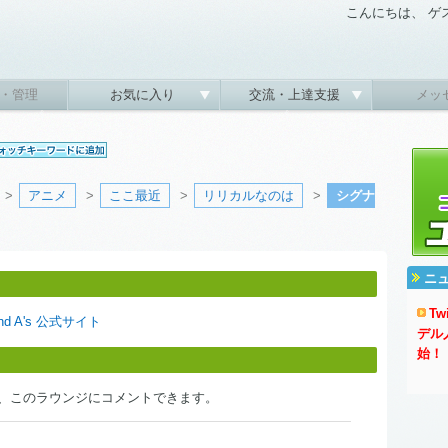
こんにちは、 ゲ
・管理
お気に入り
交流・上達支援
メッ
>
アニメ
>
ここ最近
>
リリカルなのは
>
シグナ
ニ
T
d A's 公式サイト
デル
始！
、このラウンジにコメントできます。