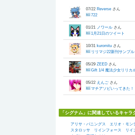
07/22
Reverse
さん
722
01/21
ノワール
さん
1月21日のツイート
10/31
kuromitu
さん
リリマジ22新刊サンプル
05/29
ZEED
さん
Gift 1/4 魔法少女リリカル
05/22
えんご
さん
マチアソビいってきた！
「シグナム」に関連しているキャラ
アリサ・バニングス
エリオ・モン
スタロッサ
リインフォース
リイ