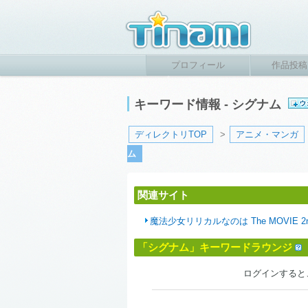
プロフィール
作品投稿
キーワード情報 - シグナム
ディレクトリTOP
>
アニメ・マンガ
ム
関連サイト
魔法少女リリカルなのは The MOVIE 2n
「シグナム」キーワードラウンジ
ログインすると