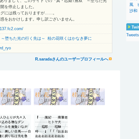
ありまして、このサイトでの『真・恋姫†無双 ～堕ちた光
風
公開を停止しました。
沙和
グには残っておりますが……。
惑をおかけします。申し訳ございません。
Twi
g137.fc2.com/
Tweets
～堕ちた光の行く先は～
桂の花咲くはかなき夢に
krd_ryo
R.saradaさんのユーザープロフィールへ