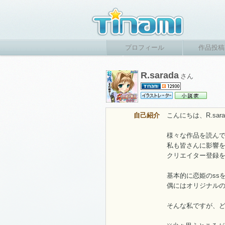
プロフィール
作品投稿
R.sarada
さん
自己紹介
こんにちは、R.sar
様々な作品を読ん
私も皆さんに影響
クリエイター登録
基本的に恋姫のss
偶にはオリジナル
そんな私ですが、