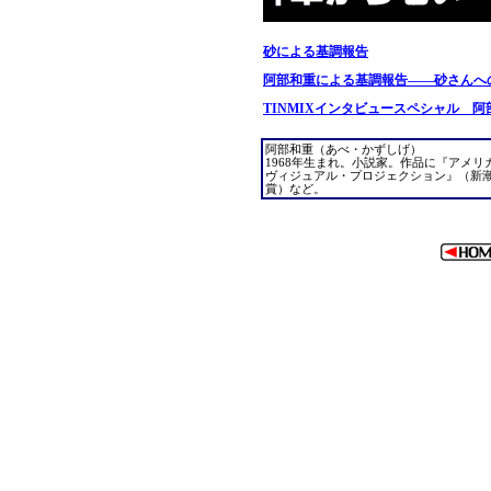
砂による基調報告
阿部和重による基調報告――砂さんへ
TINMIXインタビュースペシャル 
阿部和重（あべ・かずしげ）
1968年生まれ。小説家。作品に『アメ
ヴィジュアル・プロジェクション』（新潮
賞）など。