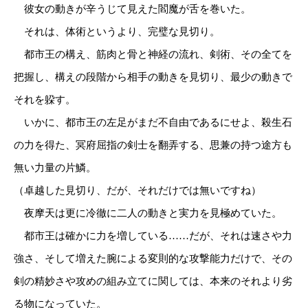
彼女の動きが辛うじて見えた閻魔が舌を巻いた。
それは、体術というより、完璧な見切り。
都市王の構え、筋肉と骨と神経の流れ、剣術、その全てを
把握し、構えの段階から相手の動きを見切り、最少の動きで
それを躱す。
いかに、都市王の左足がまだ不自由であるにせよ、殺生石
の力を得た、冥府屈指の剣士を翻弄する、思兼の持つ途方も
無い力量の片鱗。
（卓越した見切り、だが、それだけでは無いですね）
夜摩天は更に冷徹に二人の動きと実力を見極めていた。
都市王は確かに力を増している……だが、それは速さや力
強さ、そして増えた腕による変則的な攻撃能力だけで、その
剣の精妙さや攻めの組み立てに関しては、本来のそれより劣
る物になっていた。