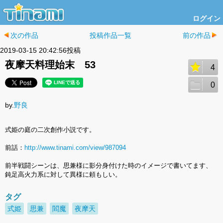
ログイン
次の作品
投稿作品一覧
前の作品
2019-03-15 20:42:56投稿
夜摩天料理始末 53
4
0
by.
野良
式姫の庭の二次創作小説です。
前話：
http://www.tinami.com/view/987094
前半戦闘シーンは、思兼様に影分身付けた時のイメージで書いてます、
鈍足高火力系に対して異様に頼もしい。
タグ
式姫
思兼
閻魔
夜摩天