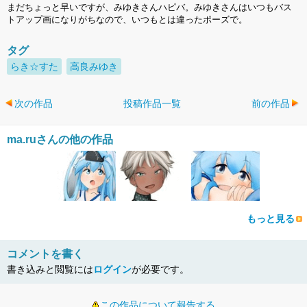
まだちょっと早いですが、みゆきさんハピバ。みゆきさんはいつもバス
トアップ画になりがちなので、いつもとは違ったポーズで。
タグ
らき☆すた
高良みゆき
次の作品
投稿作品一覧
前の作品
ma.ruさんの他の作品
もっと見る
コメントを書く
書き込みと閲覧には
ログイン
が必要です。
この作品について報告する