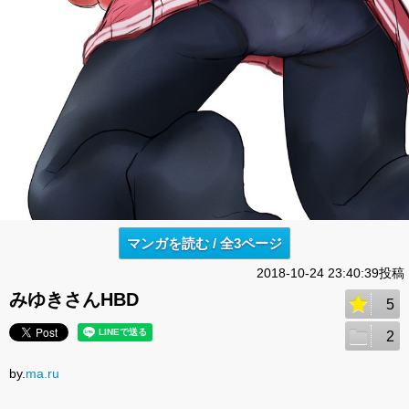
マンガを読む / 全3ページ
2018-10-24 23:40:39投稿
みゆきさんHBD
5
2
by.
ma.ru