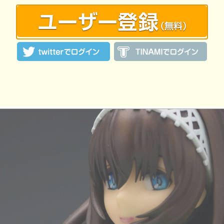
:23 投稿
覧ユーザー数：3168