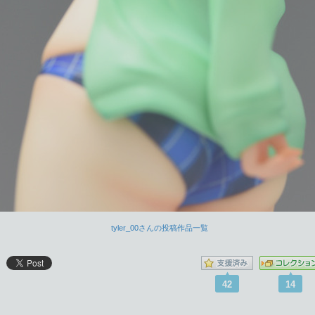
tyler_00さんの投稿作品一覧
42
14