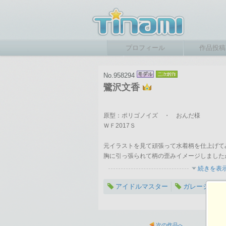
プロフィール
作品投稿
No.958294
鷺沢文香
原型：ポリゴノイズ ・ おんだ様
ＷＦ2017Ｓ
元イラストを見て頑張って水着柄を仕上げて
胸に引っ張られて柄の歪みイメージしました
続きを表
アイドルマスター
ガレージキッ
次の作品へ