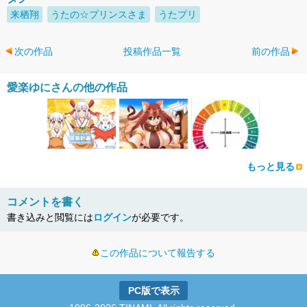
来栖翔
うたの☆プリンスさま
うたプリ
次の作品
投稿作品一覧
前の作品
愛楽ゆにさんの他の作品
もっと見る
コメントを書く
書き込みと閲覧には
ログイン
が必要です。
この作品について報告する
PC版で表示