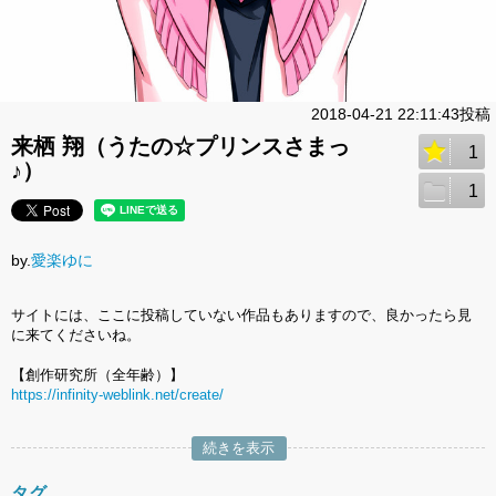
2018-04-21 22:11:43投稿
来栖 翔（うたの☆プリンスさまっ
1
♪）
1
by.
愛楽ゆに
サイトには、ここに投稿していない作品もありますので、良かったら見
に来てくださいね。
【創作研究所（全年齢）】
https://infinity-weblink.net/create/
続きを表示
タグ