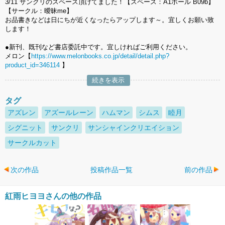
3/11 サンクリのスペース頂けてました！【スペース：A1ホール B09b】
【サークル：曖昧me】
お品書きなどは日にちが近くなったらアップします～。宜しくお願い致
します！
●新刊、既刊など書店委託中です。宜しければご利用ください。
メロン【
https://www.melonbooks.co.jp/detail/detail.php?
product_id=346114
】
続きを表示
タグ
アズレン
アズールレーン
ハムマン
シムス
睦月
シグニット
サンクリ
サンシャインクリエイション
サークルカット
次の作品
投稿作品一覧
前の作品
紅雨ヒヨヨさんの他の作品