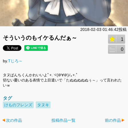
2018-02-03 01:46:42投稿
そういうのもイケるんだぁ～
1
0
by.
Tじろ～
タヌぱんちくんかわいいよﾟ+.ヾ(＠∀＠)ﾉ｡+.ﾟ
切ない憂いのある表情で上目遣いで「たぬぬぬぬぬぅ～」って言われた
いｗ
タグ
けものフレンズ
タヌキ
次の作品
投稿作品一覧
前の作品