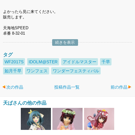
よかったら見に来てください。
販売します。
天海地SPEED
卓番 8-32-01
続きを表示
タグ
WF2017S
IDOLM@STER
アイドルマスター
千早
如月千早
ワンフェス
ワンダーフェスティバル
次の作品
投稿作品一覧
前の作品
天ぱさんの他の作品