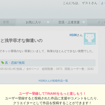
こんにちは、 ゲストさん
よ
・管理
お気に入り
交流・上達支援
メッ
H108
さん
才と浅学菲才な御遣いの
でネット環境のない実家にいまして、執筆がほとんどできない状態でした。
真・恋姫†無双
06-05 02:01:45 投稿 ／ 全4ページ 総閲覧数：3471 閲覧ユーザー数：3241
H108さんの投稿作品一覧
ユーザー登録してTINAMIをもっと楽しもう！
後、大陸では幾つかの大きな出来事が発生した。
ユーザー登録すると投稿された作品に支援やコメントをしたり、
クリエイターとして作品を投稿することができます！
孫賛はそのまま徐州の劉備の領地へ落ち延びた。