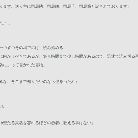
ります。送り主は司馬防、司馬朗、司馬孚、司馬馗と記されております」
れよ 」
一つずつその場で広げ、読み始める。
に向かうべきであるが、集合時間まで少し時間があるので、迅速で読み切る
防によって書かれた書物。
るな。そこまで知りたいのなら他を当たれ』
の。
神聖たる真名を忘れるほどの愚者に教える事はない』