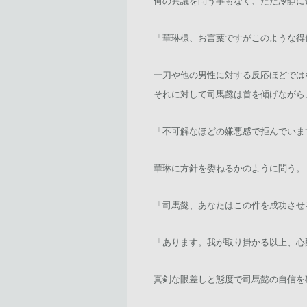
何の異議を問う事もなく、ただ冷静に
「華琳様、お言葉ですがこのような得
一刀や他の男性に対する反応ほどでは
それに対して司馬懿は首を傾げながら
「不可解なほどの嫌悪感で拒んでいま
華琳に方針を委ねるかのように問う。
「司馬懿、あなたはこの件を成功させ
「あります。我が取り掛かる以上、心
真剣な眼差しと態度で司馬懿の自信を