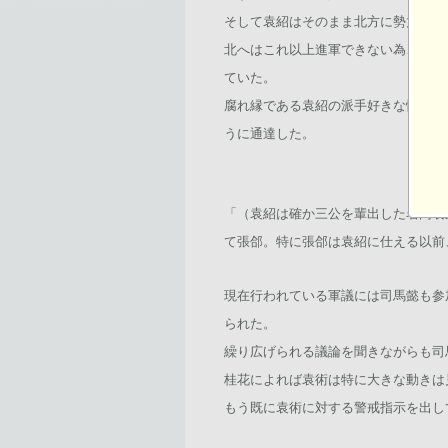
そして袁紹はそのまま北方に勢力を伸
北へはこれ以上進軍できない為、今度
ていた。
腐れ縁である袁紹の派手好きな性格を
うに通達した。
「（袁紹は確か三公を輩出した名門袁
て張郃。特に張郃は袁紹に仕える以前
現在行われている軍議には司馬懿も参
られた。
繰り広げられる議論を聞きながらも司
桂花によれば袁術は特に大きな動きは
もう既に袁術に対する警戒指示を出し