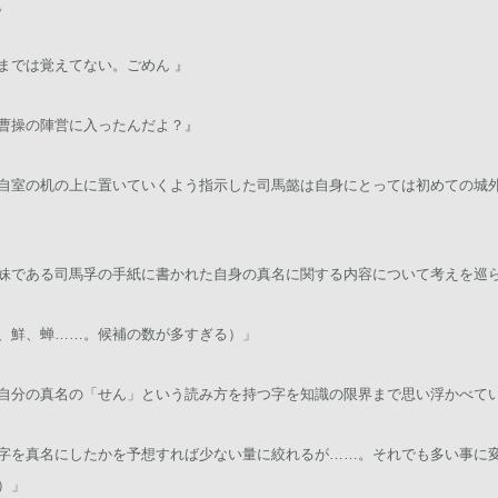
。
までは覚えてない。ごめん 』
曹操の陣営に入ったんだよ？』
自室の机の上に置いていくよう指示した司馬懿は自身にとっては初めての城
妹である司馬孚の手紙に書かれた自身の真名に関する内容について考えを巡
、鮮、蝉……。候補の数が多すぎる）」
自分の真名の「せん」という読み方を持つ字を知識の限界まで思い浮かべて
字を真名にしたかを予想すれば少ない量に絞れるが……。それでも多い事に
）」