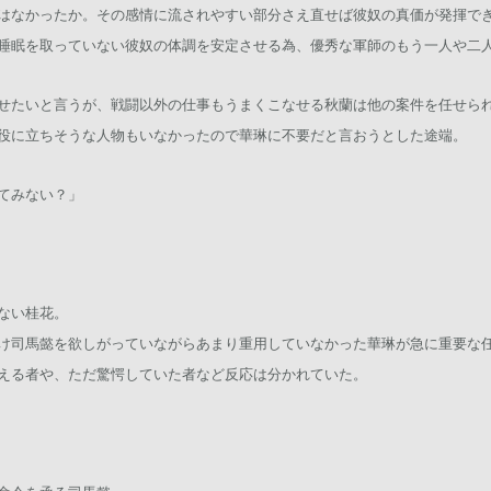
はなかったか。その感情に流されやすい部分さえ直せば彼奴の真価が発揮で
睡眠を取っていない彼奴の体調を安定させる為、優秀な軍師のもう一人や二人
せたいと言うが、戦闘以外の仕事もうまくこなせる秋蘭は他の案件を任せら
役に立ちそうな人物もいなかったので華琳に不要だと言おうとした途端。
てみない？」
ない桂花。
け司馬懿を欲しがっていながらあまり重用していなかった華琳が急に重要な
える者や、ただ驚愕していた者など反応は分かれていた。