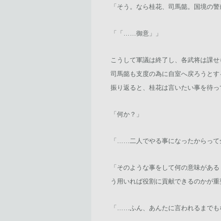
「そう。なら桂花、司馬懿。国境の警
「「……御意」」
こうして軍議は終了し、各武将は課せ
司馬懿も支度の為に自室へ戻ろうとす
振り返ると、桂花は言いたい事を待っ
「何か？」
「……二人でやる事になったからって
「そのような事をして何の意味がある
う用いれば役割に貢献できるのかが重
「……ふん、あんたに言われるまでも