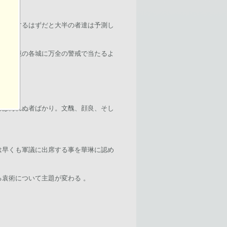
徐州にするはずだと大半の者達は予測し
し、国境の各城に万全の警戒で当たるよ
将は侮れぬ者ばかり。文醜、顔良、そし
は早くも軍議に出席する事を華琳に認め
袁術について主題が変わる 。