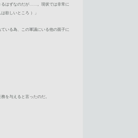
きるはずなのだが……。現状では非常に
は欲しいところ ）」
れている為、この軍議にいる他の面子に
任務を与えると言ったのだ。