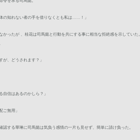
命令を承る司馬懿。
体の知れない者の手を借りなくとも私は……！」
なかったが 、桂花は司馬懿と行動を共にする事に相当な拒絶感を示していた
、
すが、どうされます？」
る自信はあるのかしら？」
配ご無用」
確認する華琳に司馬懿は気負う感情の一片も見せず、簡単に請け負った。