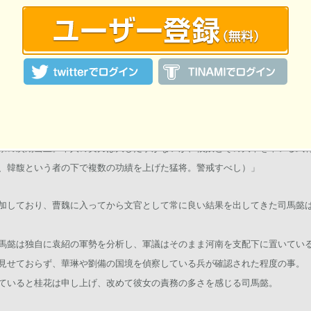
ばし、やがて河北四州を支配下に置いたという。
はおそらく南方へと進軍し、次なる標的は自分達、もしくは劉備達が治める
軍内の誰よりも理解している華琳自身はここを最優先で攻めてくる事を推測
家の次期当主。本人の実力は大した事がないが、彼奴とその大軍を率いる武
、韓馥という者の下で複数の功績を上げた猛将。警戒すべし）」
加しており、曹魏に入ってから文官として常に良い結果を出してきた司馬懿
馬懿は独自に袁紹の軍勢を分析し、軍議はそのまま河南を支配下に置いている
見せておらず、華琳や劉備の国境を偵察している兵が確認された程度の事。
ていると桂花は申し上げ、改めて彼女の責務の多さを感じる司馬懿。