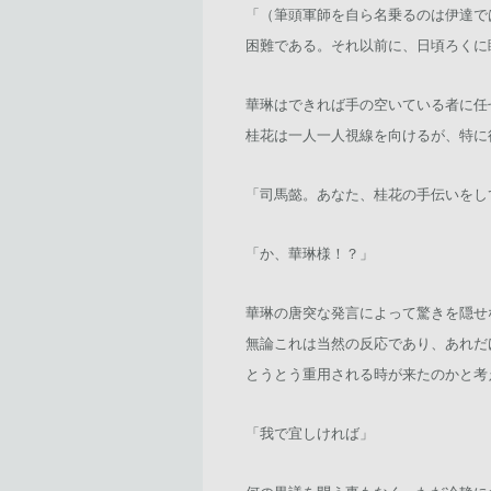
「（筆頭軍師を自ら名乗るのは伊達で
困難である。それ以前に、日頃ろくに
華琳はできれば手の空いている者に任
桂花は一人一人視線を向けるが、特に
「司馬懿。あなた、桂花の手伝いをし
「か、華琳様！？」
華琳の唐突な発言によって驚きを隠せ
無論これは当然の反応であり、あれだ
とうとう重用される時が来たのかと考
「我で宜しければ」