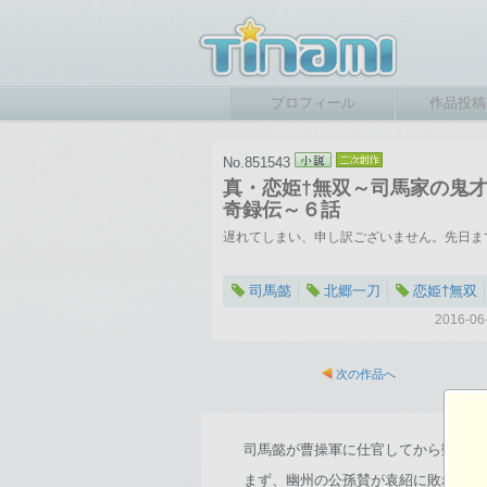
プロフィール
作品投稿
No.851543
真・恋姫†無双～司馬家の鬼
奇録伝～６話
遅れてしまい、申し訳ございません。先日ま
司馬懿
北郷一刀
恋姫†無双
2016-
次の作品へ
司馬懿が曹操軍に仕官してから数ヶ月
まず、幽州の公孫賛が袁紹に敗れ、公