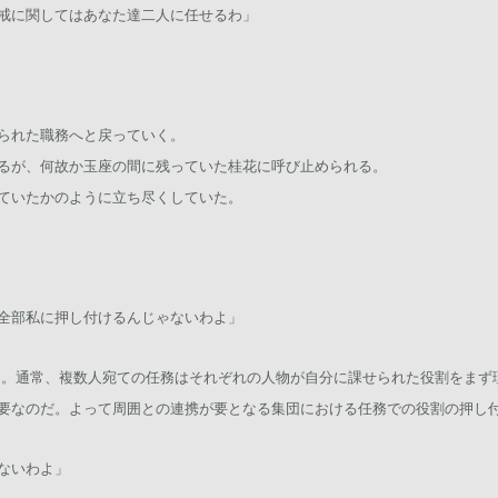
戒に関してはあなた達二人に任せるわ」
られた職務へと戻っていく。
るが、何故か玉座の間に残っていた桂花に呼び止められる。
ていたかのように立ち尽くしていた。
全部私に押し付けるんじゃないわよ」
 。通常、複数人宛ての任務はそれぞれの人物が自分に課せられた役割をまず
要なのだ。よって周囲との連携が要となる集団における任務での役割の押し
ないわよ」