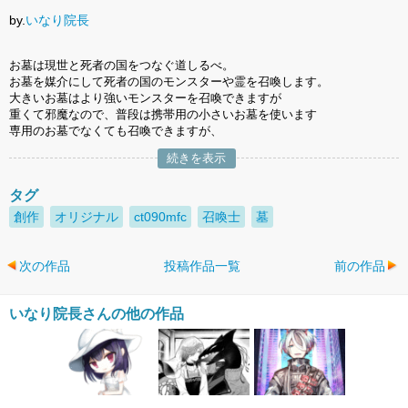
by.
いなり院長
お墓は現世と死者の国をつなぐ道しるべ。
お墓を媒介にして死者の国のモンスターや霊を召喚します。
大きいお墓はより強いモンスターを召喚できますが
重くて邪魔なので、普段は携帯用の小さいお墓を使います
専用のお墓でなくても召喚できますが、
続きを表示
タグ
創作
オリジナル
ct090mfc
召喚士
墓
次の作品
投稿作品一覧
前の作品
いなり院長さんの他の作品