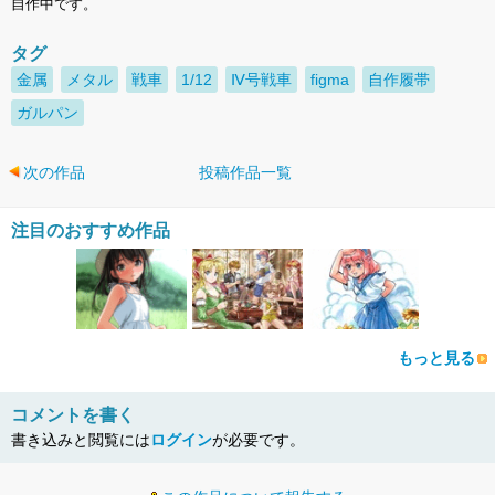
自作中です。
タグ
金属
メタル
戦車
1/12
Ⅳ号戦車
figma
自作履帯
ガルパン
次の作品
投稿作品一覧
注目のおすすめ作品
もっと見る
コメントを書く
書き込みと閲覧には
ログイン
が必要です。