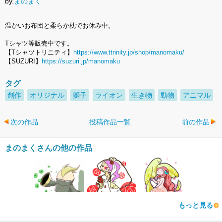
by.
まのまく
温かいお布団と柔らか枕でお休み中。
Tシャツ等販売中です。
【Tシャツトリニティ】
https://www.ttrinity.jp/shop/manomaku/
【SUZURI】
https://suzuri.jp/manomaku
タグ
創作
オリジナル
獅子
ライオン
生き物
動物
アニマル
次の作品
投稿作品一覧
前の作品
まのまくさんの他の作品
もっと見る