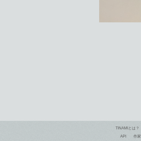
TINAMIとは？
API
作家