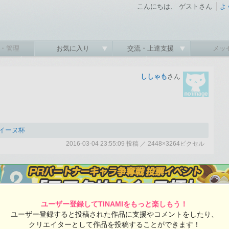
こんにちは、 ゲストさん
よ
・管理
お気に入り
交流・上達支援
メッ
ししゃも
さん
イーヌ杯
2016-03-04 23:55:09 投稿 ／ 2448×3264ピクセル
:09 投稿
ユーザー登録してTINAMIをもっと楽しもう！
覧ユーザー数：1990
ユーザー登録すると投稿された作品に支援やコメントをしたり、
ししゃもさんの投稿作品一覧
クリエイターとして作品を投稿することができます！