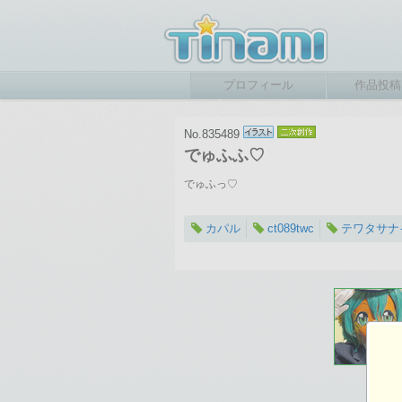
プロフィール
作品投稿
No.835489
でゅふふ♡
でゅふっ♡
カパル
ct089twc
テワタサナ
2016-03-04 23:55
総閲覧数：1990 閲
2448×3264ピクセル