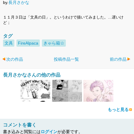
by.
長月さかな
１１月３日は「文具の日」。というわけで描いてみました。…遅いけ
ど；
タグ
文具
FireAlpaca
きゃら箱☆
次の作品
投稿作品一覧
前の作品
長月さかなさんの他の作品
もっと見る
コメントを書く
書き込みと閲覧には
ログイン
が必要です。