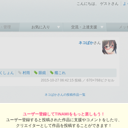
こんにちは、 ゲストさん
よ
・管理
お気に入り
交流・上達支援
メッ
ネコばか
さん
くしょん
村雨
眼鏡
艦これ
2015-10-27 06:42:15 投稿 ／ 670×768ピクセル
:42:15 投稿
 閲覧ユーザー数：953
ネコばかさんの投稿作品一覧
ル
ユーザー登録してTINAMIをもっと楽しもう！
ユーザー登録すると投稿された作品に支援やコメントをしたり、
クリエイターとして作品を投稿することができます！