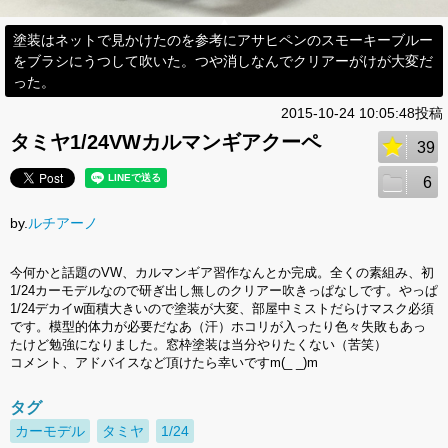
塗装はネットで見かけたのを参考にアサヒペンのスモーキーブルー
をブラシにうつして吹いた。つや消しなんでクリアーがけが大変だ
った。
2015-10-24 10:05:48投稿
タミヤ1/24VWカルマンギアクーペ
39
6
by.
ルチアーノ
今何かと話題のVW、カルマンギア習作なんとか完成。全くの素組み、初
1/24カーモデルなので研ぎ出し無しのクリアー吹きっぱなしです。やっぱ
1/24デカイw面積大きいので塗装が大変、部屋中ミストだらけマスク必須
です。模型的体力が必要だなあ（汗）ホコリが入ったり色々失敗もあっ
たけど勉強になりました。窓枠塗装は当分やりたくない（苦笑）
コメント、アドバイスなど頂けたら幸いですm(_ _)m
タグ
カーモデル
タミヤ
1/24