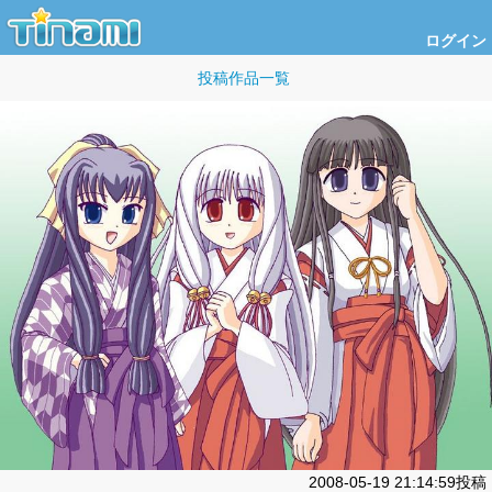
ログイン
投稿作品一覧
2008-05-19 21:14:59投稿