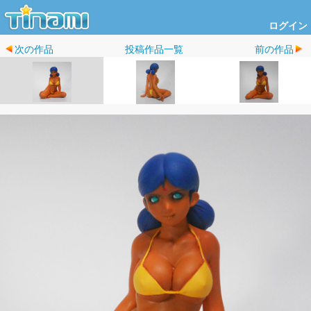
ログイン
次の作品
投稿作品一覧
前の作品