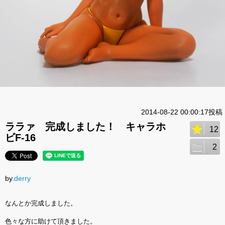
2014-08-22 00:00:17投稿
ララァ 完成しました！ キャラホ
12
ビF-16
2
by.
derry
なんとか完成しました。
色々な方に助けて頂きました。