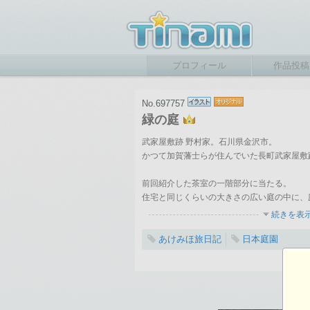
プロフィール
作品投稿
No.697757
緑の庭
武家屋敷跡 野村家。石川県金沢市。
かつて加賀藩士らが住んでいた長町武家屋敷
前回紹介した茶室の一階部分に当たる。
住宅と同じくらいの大きさの広い庭の中に、
続きを表
あけみほ旅日記
日本庭園
2014-06-30 23:29
総閲覧数：1725 閲
750×1060ピクセル