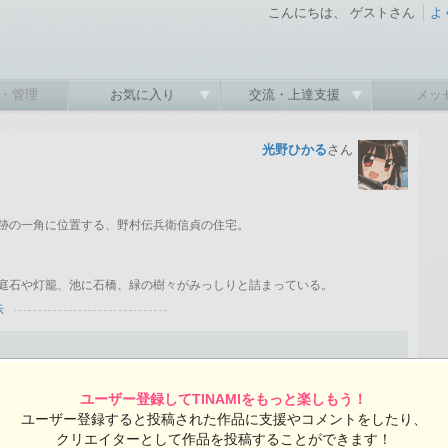
こんにちは、 ゲストさん
よ
・管理
お気に入り
交流・上達支援
メッ
光野ひかる
さん
跡の一角に位置する、野村伝兵衛信貞の住宅。
庭石や灯籠、池に石橋、緑の樹々がみっしりと詰まっている。
示
2014-06-30 23:29:49 投稿 ／ 750×1060ピクセル
:49 投稿
ユーザー登録してTINAMIをもっと楽しもう！
覧ユーザー数：1660
ユーザー登録すると投稿された作品に支援やコメントをしたり、
光野ひかるさんの投稿作品一覧
クリエイターとして作品を投稿することができます！