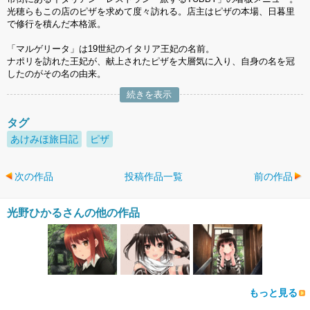
光穂らもこの店のピザを求めて度々訪れる。店主はピザの本場、日暮里
で修行を積んだ本格派。
「マルゲリータ」は19世紀のイタリア王妃の名前。
ナポリを訪れた王妃が、献上されたピザを大層気に入り、自身の名を冠
したのがその名の由来。
続きを表示
タグ
あけみほ旅日記
ピザ
次の作品
投稿作品一覧
前の作品
光野ひかるさんの他の作品
もっと見る