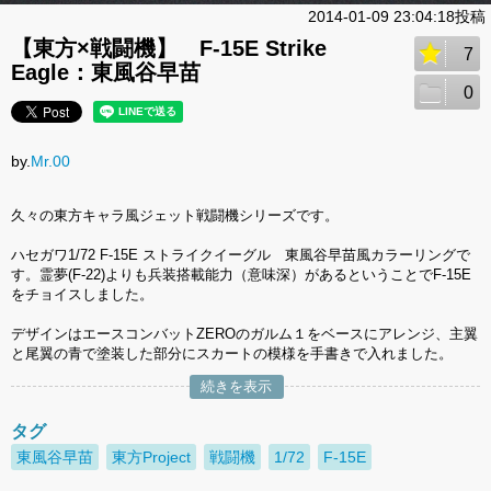
2014-01-09 23:04:18投稿
【東方×戦闘機】 F-15E Strike
7
Eagle：東風谷早苗
0
by.
Mr.00
久々の東方キャラ風ジェット戦闘機シリーズです。
ハセガワ1/72 F-15E ストライクイーグル 東風谷早苗風カラーリングで
す。霊夢(F-22)よりも兵装搭載能力（意味深）があるということでF-15E
をチョイスしました。
デザインはエースコンバットZEROのガルム１をベースにアレンジ、主翼
と尾翼の青で塗装した部分にスカートの模様を手書きで入れました。
続きを表示
タグ
東風谷早苗
東方Project
戦闘機
1/72
F-15E