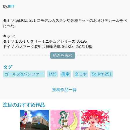
by.
lllllT
タミヤ Sd.Kfz. 251 にモデルカステンや各種キットのおまけデカールをぺ
たぺた。
キット:
タミヤ 1/35ミリタリーミニチュアシリーズ 35195
ドイツ ハノマーク装甲兵員輸送車 Sd.Kfz. 251/1 D型
続きを表示
タグ
ガールズ&パンツァー
1/35
痛車
タミヤ
Sd.Kfz.251
投稿作品一覧
注目のおすすめ作品