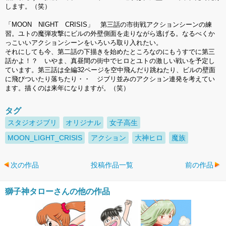
します。（笑）
「MOON NIGHT CRISIS」 第三話の市街戦アクションシーンの練
習。ユトの魔弾攻撃にビルの外壁側面を走りながら逃げる。なるべくか
っこいいアクションシーンをいろいろ取り入れたい。
それにしても今、第二話の下描きを始めたところなのにもうすでに第三
話かよ！？ いやま、真昼間の街中でヒロとユトの激しい戦いを予定し
ています。第三話は全編32ページを空中飛んだり跳ねたり、ビルの壁面
に飛びついたり落ちたり・・ ジブリ並みのアクション連発を考えてい
ます。描くのは来年になりますが。（笑）
タグ
スタジオジブリ
オリジナル
女子高生
MOON_LIGHT_CRISIS
アクション
大神ヒロ
魔族
次の作品
投稿作品一覧
前の作品
獅子神タローさんの他の作品