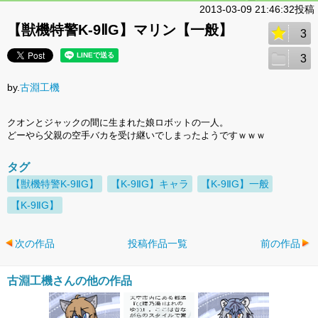
2013-03-09 21:46:32投稿
【獣機特警K-9ⅡG】マリン【一般】
3
3
by.
古淵工機
クオンとジャックの間に生まれた娘ロボットの一人。
どーやら父親の空手バカを受け継いでしまったようですｗｗｗ
タグ
【獣機特警K-9ⅡG】
【K-9ⅡG】キャラ
【K-9ⅡG】一般
【K-9ⅡG】
次の作品
投稿作品一覧
前の作品
古淵工機さんの他の作品