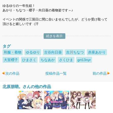
ゆるゆりの一年生組！
あかり・ちなつ・櫻子・向日葵の着物姿です～♪
イベントの関係で三箇日に間に合いませんでしたが、どうか受け取って
頂けると嬉しいです（汗
続きを表示
タグ
和服・着物
ゆるゆり
古谷向日葵
吉川ちなつ
赤座あかり
大室櫻子
ひまさく
ちなあか
さくひま
grt13nyr
次の作品
投稿作品一覧
前の作品
北原朋萌。さんの他の作品