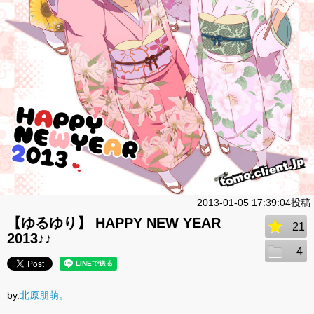
2013-01-05 17:39:04投稿
【ゆるゆり】 HAPPY NEW YEAR
21
2013♪♪
4
by.
北原朋萌。