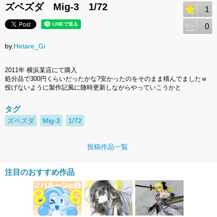
ズベズダ Mig-3 1/72
1
0
by.
Hetare_Gi
2011年 横浜某店にて購入
処分品で300円くらいだったかな?安かったのをそのまま積んでましたｗ
投げないように製作記風に随時更新しながらやっていこうかと
タグ
ズベズダ
Mig-3
1/72
投稿作品一覧
注目のおすすめ作品