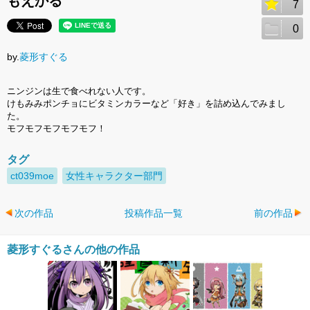
もえかる
7
0
by.
菱形すぐる
ニンジンは生で食べれない人です。
けもみみポンチョにビタミンカラーなど「好き」を詰め込んでみまし
た。
モフモフモフモフモフ！
タグ
ct039moe
女性キャラクター部門
次の作品
投稿作品一覧
前の作品
菱形すぐるさんの他の作品