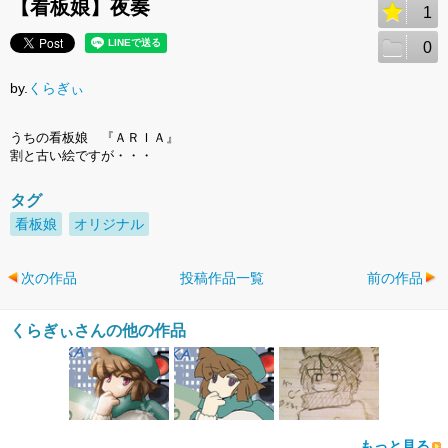
【看板娘】夜奏
1
0
by.
くらぎぃ
うちの看板娘 『ＡＲＩＡ』
割と古い絵ですが・・・
タグ
看板娘
オリジナル
次の作品
投稿作品一覧
前の作品
くらぎぃさんの他の作品
もっと見る