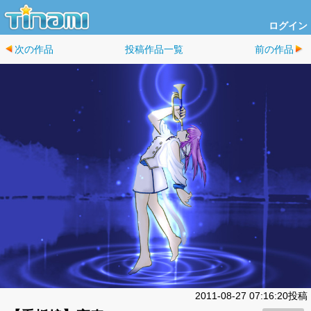
ログイン
次の作品
投稿作品一覧
前の作品
2011-08-27 07:16:20投稿