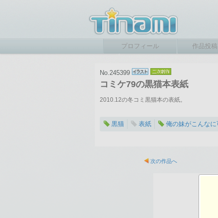
プロフィール
作品投稿
No.245399
コミケ79の黒猫本表紙
2010.12の冬コミ黒猫本の表紙。
黒猫
表紙
俺の妹がこんなに
2011-07-29 21:31
総閲覧数：1759 閲
次の作品へ
1146×1478ピクセル