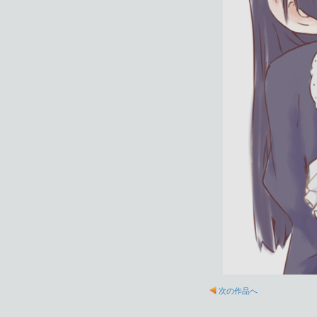
次の作品へ