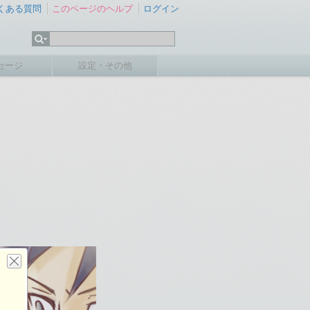
くある質問
このページのヘルプ
ログイン
セージ
設定・その他