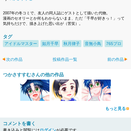
2007年の冬コミで、友人の同人誌にゲストとして描いた代物。
漫画のセオリーとか何もわからないまま、ただ「千早が好きっ！」って
気持ちだけで、描き上げた思い出が（苦笑）。
タグ
アイドルマスター
如月千早
秋月律子
音無小鳥
765プロ
次の作品
投稿作品一覧
前の作品
つかさすすむさんの他の作品
もっと見る
コメントを書く
書き込みと閲覧には
ログイン
が必要です。