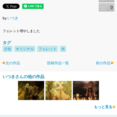
0
by.
いつき
フェレット増やしました
タグ
少女
オリジナル
フェレット
光
次の作品
投稿作品一覧
前の作品
いつきさんの他の作品
もっと見る