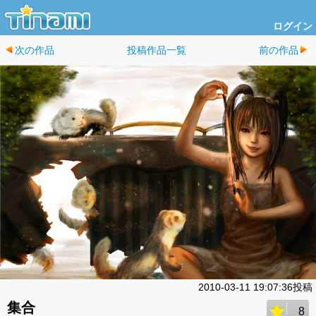
ログイン
次の作品
投稿作品一覧
前の作品
2010-03-11 19:07:36投稿
集合
8