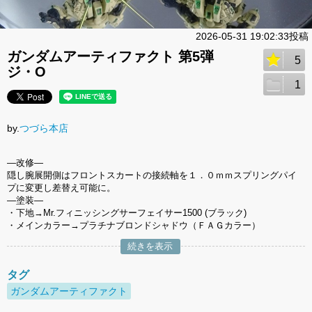
2026-05-31 19:02:33投稿
ガンダムアーティファクト 第5弾
5
ジ・O
1
by.
つづら本店
―改修―
隠し腕展開側はフロントスカートの接続軸を１．０ｍｍスプリングパイ
プに変更し差替え可能に。
―塗装―
・下地→Mr.フィニッシングサーフェイサー1500 (ブラック)
・メインカラー→プラチナブロンドシャドウ（ＦＡＧカラー）
続きを表示
タグ
ガンダムアーティファクト