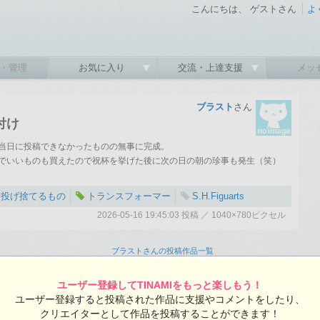
こんにちは、 ゲストさん
よ
・管理
お気に入り
交流・上達支援
メッ
ブラスト
さん
付け
当日に投稿できなかったものの無事に完成。
でいいものも買えたので祝杯を挙げた後に次の日の朝の珍事も発生（笑）
は投げ捨てるもの
トランスフォーマー
S.H.Figuarts
2026-05-16 19:45:03 投稿 ／ 1040×780ピクセル
ブラストさんの投稿作品一覧
ユーザー登録してTINAMIをもっと楽しもう！
:03 投稿
ユーザー登録すると投稿された作品に支援やコメントをしたり、
覧ユーザー数：131
クリエイターとして作品を投稿することができます！