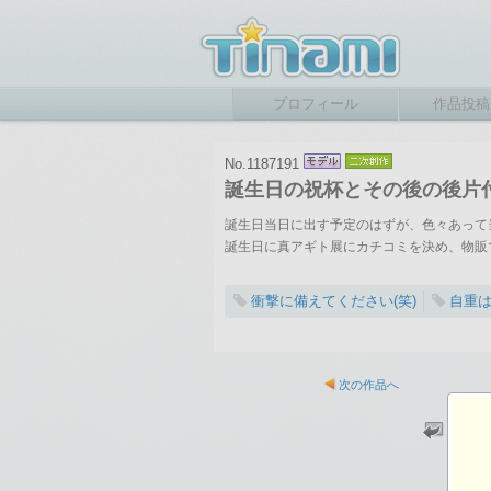
プロフィール
作品投稿
No.1187191
誕生日の祝杯とその後の後片
誕生日当日に出す予定のはずが、色々あって
誕生日に真アギト展にカチコミを決め、物販
衝撃に備えてください(笑)
自重
次の作品へ
2026-05-16 19:45
総閲覧数：131 閲