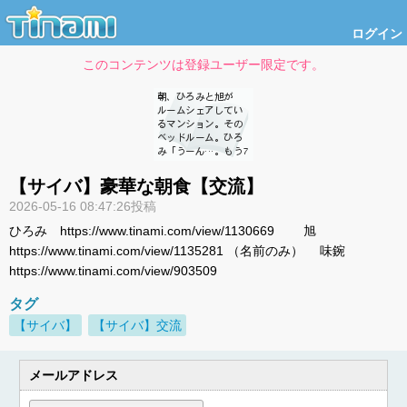
ログイン
このコンテンツは登録ユーザー限定です。
【サイバ】豪華な朝食【交流】
2026-05-16 08:47:26投稿
ひろみ https://www.tinami.com/view/1130669 旭
https://www.tinami.com/view/1135281 （名前のみ） 味鋺
https://www.tinami.com/view/903509
タグ
【サイバ】
【サイバ】交流
メールアドレス