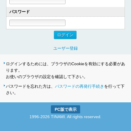
パスワード
ユーザー登録
ログインするためには、ブラウザのCookieを有効にする必要があ
ります。
お使いのブラウザの設定を確認して下さい。
パスワードを忘れた方は、
パスワードの再発行手続き
を行って下
さい。
PC版で表示
1996-2026 TINAMI. All rights reserved.