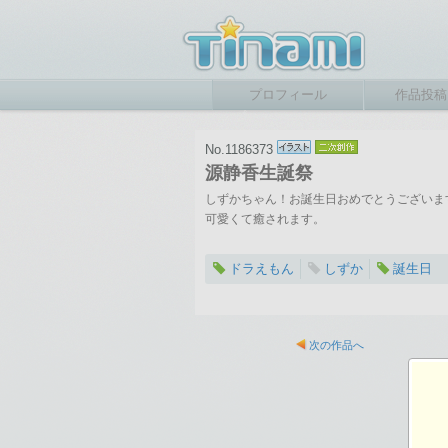
プロフィール
作品投稿
No.1186373
源静香生誕祭
しずかちゃん！お誕生日おめでとうございま
可愛くて癒されます。
ドラえもん
しずか
誕生日
20
総
次の作品へ
5