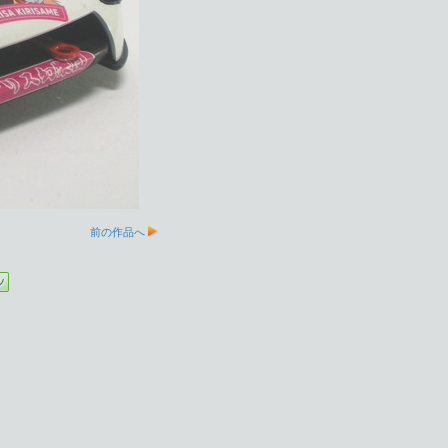
前の作品へ