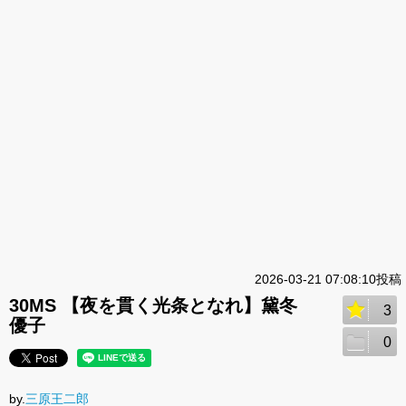
2026-03-21 07:08:10投稿
30MS 【夜を貫く光条となれ】黛冬
3
優子
0
by.
三原王二郎