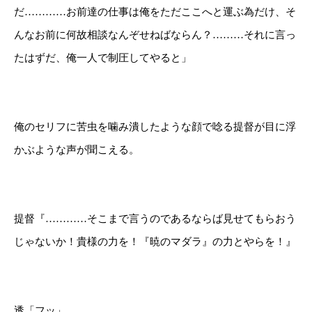
だ…………お前達の仕事は俺をただここへと運ぶ為だけ、そ
んなお前に何故相談なんぞせねばならん？………それに言っ
たはずだ、俺一人で制圧してやると」
俺のセリフに苦虫を噛み潰したような顔で唸る提督が目に浮
かぶような声が聞こえる。
提督『…………そこまで言うのであるならば見せてもらおう
じゃないか！貴様の力を！『暁のマダラ』の力とやらを！』
透「フッ」