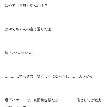
はやて「台無しやんか！？」
はやてちゃんの言う通りだよ！
透「ハハハハハ♪」
…………でも透君、笑うようになったし………いっか♪
透「ハァ……で、真面目な話だが……………俺としては戦力