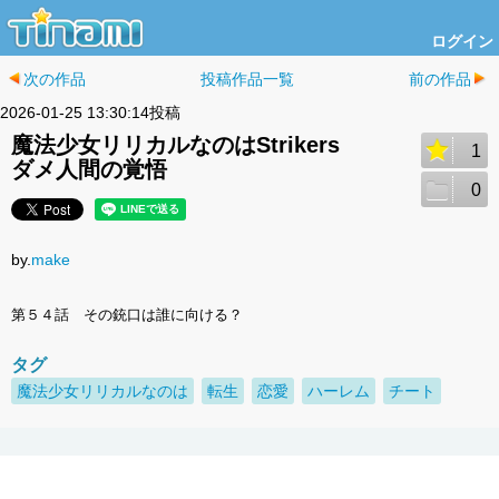
ログイン
次の作品
投稿作品一覧
前の作品
2026-01-25 13:30:14投稿
魔法少女リリカルなのはStrikers
1
ダメ人間の覚悟
0
by.
make
第５４話 その銃口は誰に向ける？
タグ
魔法少女リリカルなのは
転生
恋愛
ハーレム
チート