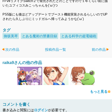
FFⅦリメイクSwitch２で発売されたとのことですので１年くらい前に描
いたユフィコスみこっちゃんを(´ω`)つ
PS5版にも後ほどアップデートでブースト機能実装されるらしいのでUP
されたら久しぶりにミッドガルへ帰ってみようかな(´ω`)
タグ
御坂美琴
とある魔術の禁書目録
とある科学の超電磁砲
次の作品
投稿作品一覧
前の作品
raika9さんの他の作品
もっと見る
コメントを書く
書き込みと閲覧には
ログイン
が必要です。