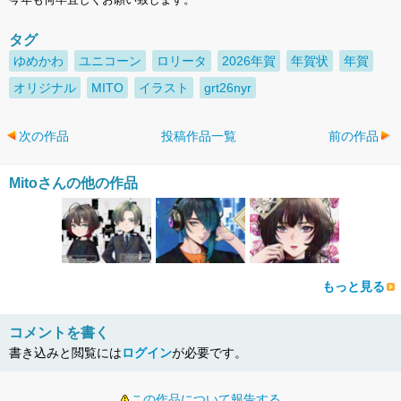
タグ
ゆめかわ
ユニコーン
ロリータ
2026年賀
年賀状
年賀
オリジナル
MITO
イラスト
grt26nyr
次の作品
投稿作品一覧
前の作品
Mitoさんの他の作品
もっと見る
コメントを書く
書き込みと閲覧には
ログイン
が必要です。
この作品について報告する