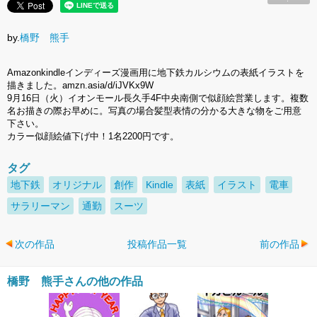
by.
橋野 熊手
Amazonkindleインディーズ漫画用に地下鉄カルシウムの表紙イラストを
描きました。amzn.asia/d/iJVKx9W
9月16日（火）イオンモール長久手4F中央南側で似顔絵営業します。複数
名お描きの際お早めに。写真の場合髪型表情の分かる大きな物をご用意
下さい。
カラー似顔絵値下げ中！1名2200円です。
タグ
地下鉄
オリジナル
創作
Kindle
表紙
イラスト
電車
サラリーマン
通勤
スーツ
次の作品
投稿作品一覧
前の作品
橋野 熊手さんの他の作品