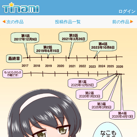
ログイン
次の作品
投稿作品一覧
前の作品