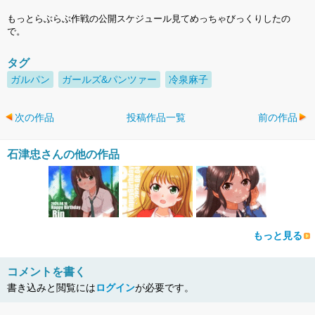
もっとらぶらぶ作戦の公開スケジュール見てめっちゃびっくりしたの
で。
タグ
ガルパン
ガールズ&パンツァー
冷泉麻子
次の作品
投稿作品一覧
前の作品
石津忠さんの他の作品
もっと見る
コメントを書く
書き込みと閲覧には
ログイン
が必要です。