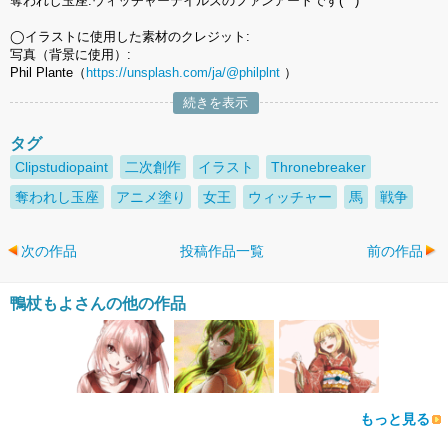
奪われし玉座:ウィッチャーテイルズのファンアートです(^^)
◯イラストに使用した素材のクレジット:
写真（背景に使用）:
Phil Plante（
https://unsplash.com/ja/@philplnt
）
続きを表示
タグ
Clipstudiopaint
二次創作
イラスト
Thronebreaker
奪われし玉座
アニメ塗り
女王
ウィッチャー
馬
戦争
次の作品
投稿作品一覧
前の作品
鴨杖もよさんの他の作品
もっと見る